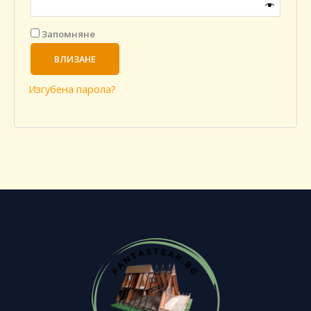
Запомняне
ВЛИЗАНЕ
Изгубена парола?