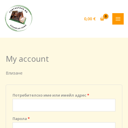
Skip
Задължително
Задължително
to
content
0,00
€
My account
Влизане
Потребителско име или имейл адрес
*
Парола
*