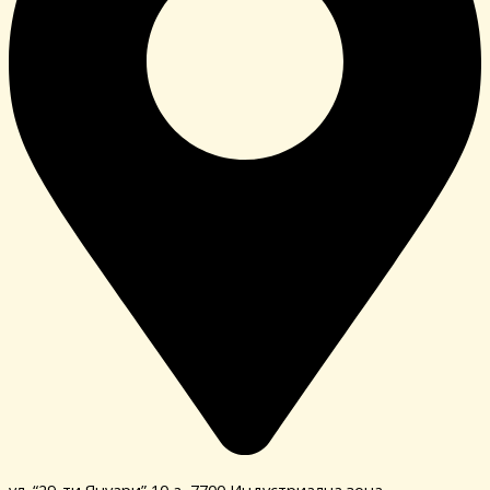
ул. “29-ти Януари” 10 а, 7700 Индустриална зона,