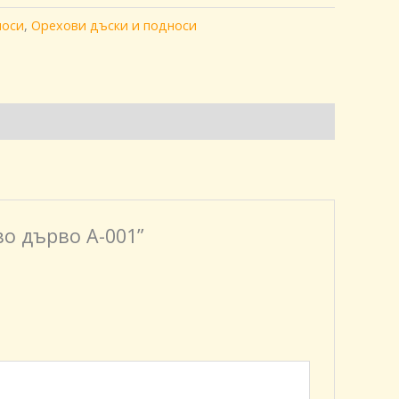
носи
,
Орехови дъски и подноси
во дърво A-001”