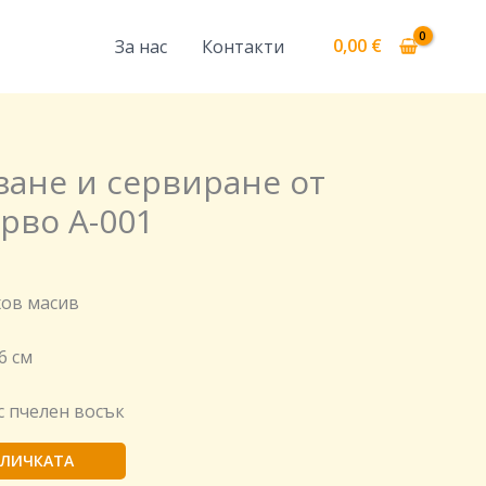
0,00
€
За нас
Контакти
l
Текущата
зане и сервиране от
цена
рво A-001
е:
60,00 €.
ов масив
6 см
с пчелен восък
ОЛИЧКАТА