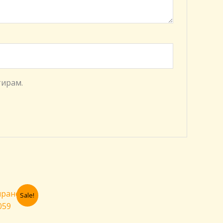
тирам.
кущата
Sale!
на
00 €.