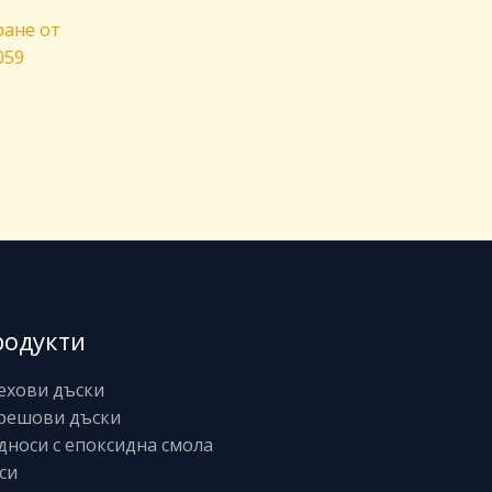
ране от
059
родукти
ехови дъски
решови дъски
дноси с епоксидна смола
си