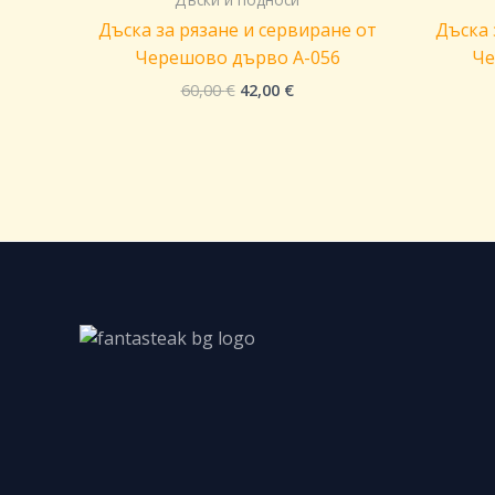
Дъска за рязане и сервиране от
Дъска 
Черешово дърво A-056
Че
60,00
€
42,00
€