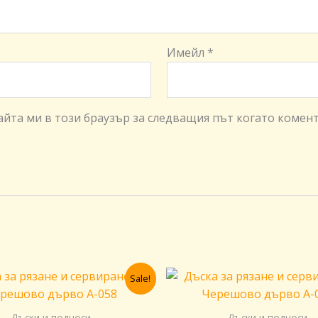
Имейл
*
сайта ми в този браузър за следващия път когато комен
Original
Текущата
Original
Те
Sale!
price
цена
price
це
was:
е:
was:
е:
70,00 €.
49,00 €.
65,00 €.
46,
Дъски и подноси
Дъски и подноси