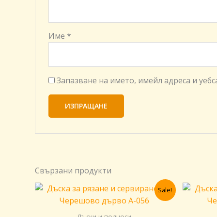
Име
*
Запазване на името, имейл адреса и уеб
Свързани продукти
Original
Текущата
Sale!
price
цена
was:
е:
60,00 €.
42,00 €.
Дъски и подноси