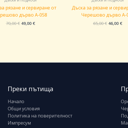
за рязане и сервиране от
Дъска за рязане и серви
решово дърво A-058
Черешово дърво A-
70,00
€
49,00
€
65,00
€
46,00
€
Преки пътища
П
Начало
Ор
Общи условия
Че
Политика на поверителност
По
Импресум
Ма