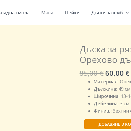
ксидна смола
Маси
Пейки
Дъски за хляб
Origina
Дъска за ря
количество
price
за
Орехово дъ
was:
Дъска
85,00 €.
за
85,00
€
60,00
€
рязане
Материал:
Орех
и
Дължина:
49 см
сервиране
Широчина:
13-1
от
Дебелина:
3 см
Орехово
Финиш:
Зехтин 
дърво
A-
ДОБАВЯНЕ В К
001