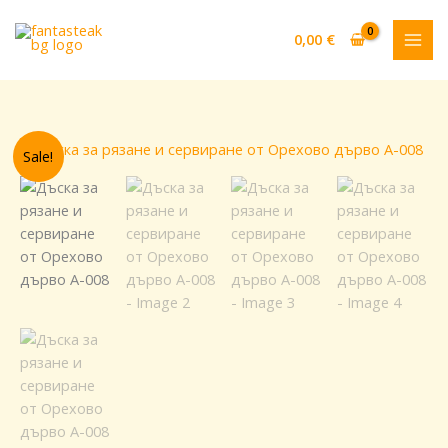
Skip
to
0,00
€
content
Original
Текущата
количество
Sale!
price
цена
за
was:
е:
Дъска
75,00 €.
53,00 €.
за
рязане
и
сервиране
от
Орехово
дърво
A-
008