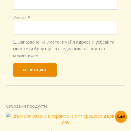
Имейл
*
Запазване на името, имейл адреса и уебсайта
ми в този браузър за следващия път когато
коментирам.
Свързани продукти
Original
Текущата
Sale!
price
цена
was:
е:
75,00 €.
53,00 €.