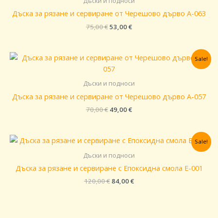
Дъски и подноси
Дъска за рязане и сервиране от Черешово дърво A-063
75,00
€
53,00
€
Original
Текущата
Sale!
price
цена
was:
е:
70,00 €.
49,00 €.
Дъски и подноси
Дъска за рязане и сервиране от Черешово дърво A-057
70,00
€
49,00
€
Original
Текущата
Sale!
price
цена
was:
е:
Дъски и подноси
120,00 €.
84,00 €.
Дъска за рязане и сервиране с Епоксидна смола E-001
120,00
€
84,00
€