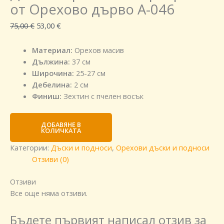
от Орехово дърво A-046
75,00
€
53,00
€
Материал:
Орехов масив
Дължина:
37 см
Широчина:
25-27 см
Дебелина:
2 см
Финиш:
Зехтин с пчелен восък
ДОБАВЯНЕ В
КОЛИЧКАТА
Категории:
Дъски и подноси
,
Орехови дъски и подноси
Отзиви (0)
Отзиви
Все още няма отзиви.
Бъдете първият написал отзив за