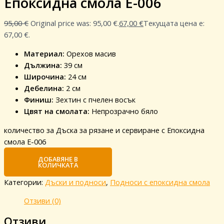
Епоксидна смола E-006
95,00
€
Original price was: 95,00 €.
67,00
€
Текущата цена е:
67,00 €.
Материал:
Орехов масив
Дължина:
39 см
Широчина:
24 см
Дебелина:
2 см
Финиш:
Зехтин с пчелен восък
Цвят на смолата:
Непрозрачно бяло
количество за Дъска за рязане и сервиране с Епоксидна
смола E-006
ДОБАВЯНЕ В
КОЛИЧКАТА
Категории:
Дъски и подноси
,
Подноси с епоксидна смола
Отзиви (0)
Отзиви