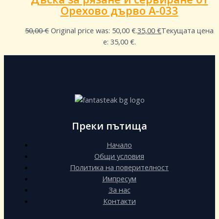
Орехово дърво A-033
50,00
€
Original price was: 50,00 €.
35,00
€
Текущата цена
е: 35,00 €.
Преки пътища
Начало
Общи условия
Политика на поверителност
Импресум
За нас
Контакти