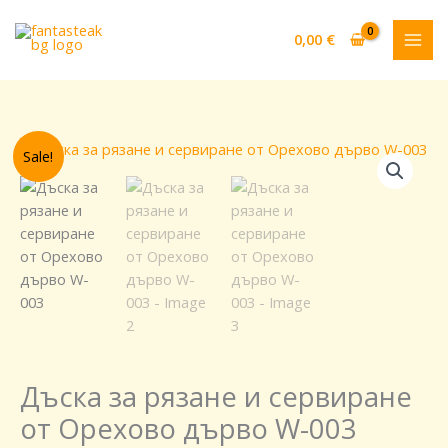
Skip
to
0,00
€
content
Original
Текущата
количество
Sale!
price
цена
за
was:
е:
Дъска
40,00 €.
30,00 €.
за
рязане
и
сервиране
от
Орехово
дърво
W-
Дъска за рязане и сервиране
003
от Орехово дърво W-003