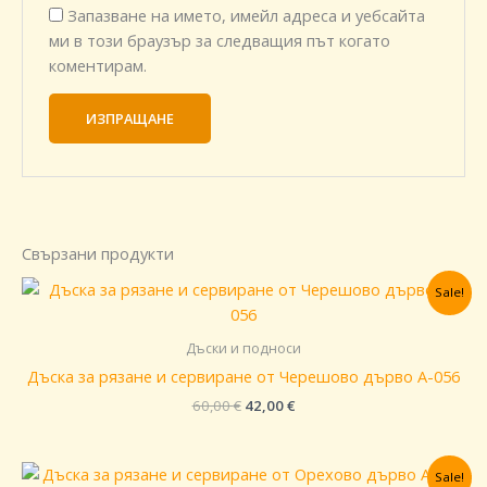
Запазване на името, имейл адреса и уебсайта
ми в този браузър за следващия път когато
коментирам.
Свързани продукти
Original
Текущата
Sale!
price
цена
was:
е:
60,00 €.
42,00 €.
Дъски и подноси
Дъска за рязане и сервиране от Черешово дърво A-056
60,00
€
42,00
€
Original
Текущата
Sale!