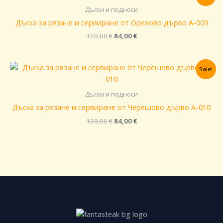
price
цена
was:
е:
Дъски и подноси
120,00 €.
84,00 €.
Дъска за рязане и сервиране от Орехово дърво A-009
120,00
€
84,00
€
Original
Текущата
Sale!
price
цена
was:
е:
120,00 €.
84,00 €.
Дъски и подноси
Дъска за рязане и сервиране от Черешово дърво A-010
120,00
€
84,00
€