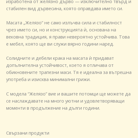
изработена от желязно дърво — изключително твърд и
стабилен вид дървесина, която оправдава името си.
Масата „Желязо“ не само излъчва сила и стабилност
чрез името си, но и конструкцията ѝ, основана на
вековна традиция, я прави невероятно устойчива. Това
е мебел, която ще ви служи вярно години наред.
Солидните и дебели крака на масата ѝ придават
допълнителна устойчивост, което я отличава от
обикновените трапезни маси. Тя е идеална за вътрешна
употреба и изисква минимални грижи.
С модела “Желязо” вие и вашите потомци ще можете да
се наслаждавате на много уютни и удовлетворяващи
моменти в продължение на дълги години.
Свързани продукти