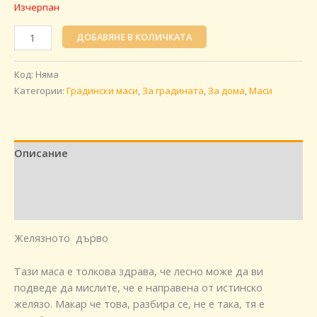
Изчерпан
ДОБАВЯНЕ В КОЛИЧКАТА
Код:
Няма
Категории:
Градински маси
,
За градината
,
За дома
,
Маси
Описание
Допълнителна информация
Отзиви (0)
Желязното дърво
Тази маса е толкова здрава, че лесно може да ви
подведе да мислите, че е направена от истинско
желязо. Макар че това, разбира се, не е така, тя е