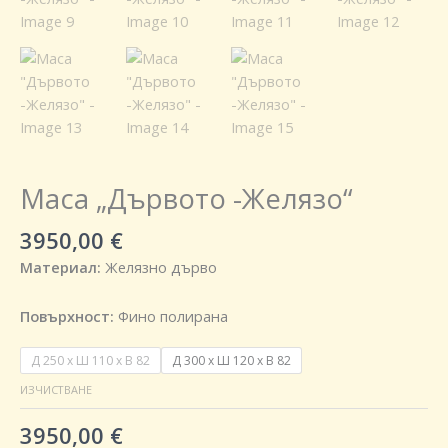
Маса „Дървото -Желязо“
3950,00
€
Материал:
Желязно дърво
Повърхност:
Фино полирана
Д 250 х Ш 110 х В 82
Д 300 х Ш 120 х В 82
ИЗЧИСТВАНЕ
3950,00
€