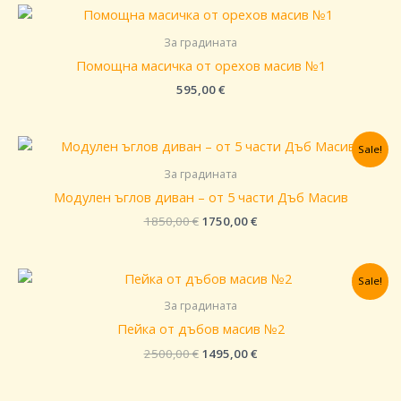
За градината
Помощна масичка от орехов масив №1
595,00
€
Original
Текущата
Sale!
price
цена
was:
е:
За градината
1850,00 €.
1750,00 €.
Модулeн ъглов диван – от 5 части Дъб Масив
1850,00
€
1750,00
€
Original
Текущата
Sale!
price
цена
was:
е:
За градината
2500,00 €.
1495,00 €.
Пейка от дъбов масив №2
2500,00
€
1495,00
€