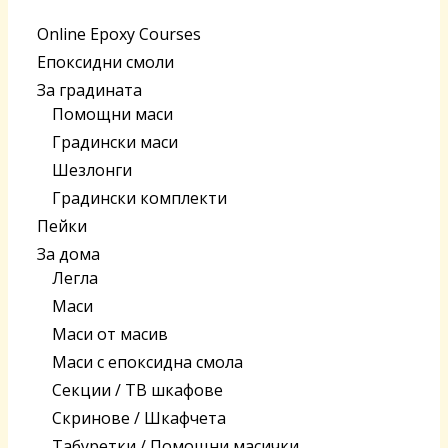
Online Epoxy Courses
Епоксидни смоли
За градината
Помощни маси
Градински маси
Шезлонги
Градински комплекти
Пейки
За дома
Легла
Маси
Маси от масив
Маси с епоксидна смола
Секции / ТВ шкафове
Скринове / Шкафчета
Табуретки / Помощни масички