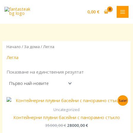
Skip
to
0,00
€
content
Начало
/
За дома
/ Легла
Легла
Показване на единствения резултат
Original
Текущата
Sale!
price
цена
was:
е:
Uncategorized
35000,00 €.
28000,00 €.
Контейнерни плувни басейни с панорамно стъкло
35000,00
€
28000,00
€