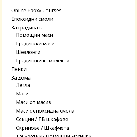
Online Epoxy Courses
Епоксидни смоли
За градината
Помощни маси
Градински маси
Шезлонги
Градински комплекти
Пейки
За дома
Легла
Маси
Маси от масив
Маси с епоксидна смола
Секции / ТВ шкафове
Скринове / Шкафчета
Табуретки / Помощни масички