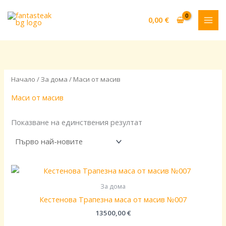
Skip
to
0,00
€
content
Начало
/
За дома
/ Маси от масив
Маси от масив
Показване на единствения резултат
За дома
Кестенова Трапезна маса от масив №007
13500,00
€