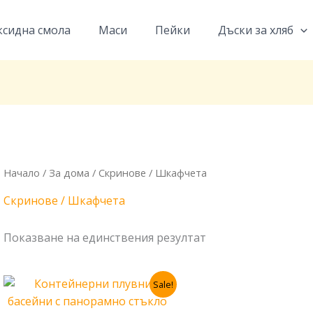
ксидна смола
Маси
Пейки
Дъски за хляб
Начало
/
За дома
/ Скринове / Шкафчета
Скринове / Шкафчета
Показване на единствения резултат
Original
Текущата
Sale!
price
цена
was:
е: