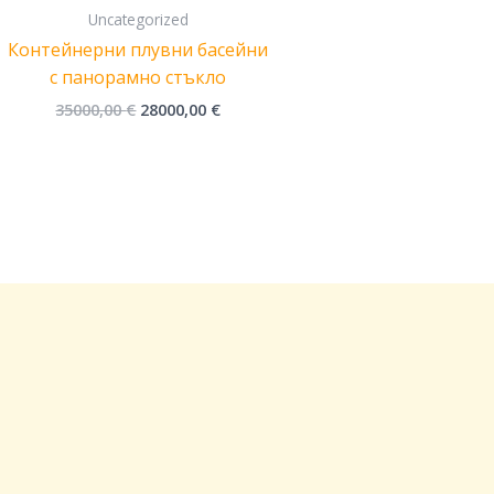
35000,00 €.
28000,00 €.
Uncategorized
Контейнерни плувни басейни
с панорамно стъкло
35000,00
€
28000,00
€