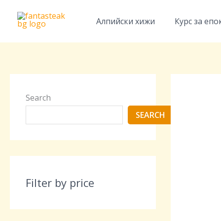
Skip
to
Алпийски хижи
Курс за епо
content
Search
SEARCH
Filter by price