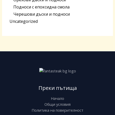
Подноси с епоксидна смола
Черешoви дъски и подноси
Uncategorized
Преки пътища
Начало
Общи условия
Политика на поверителност