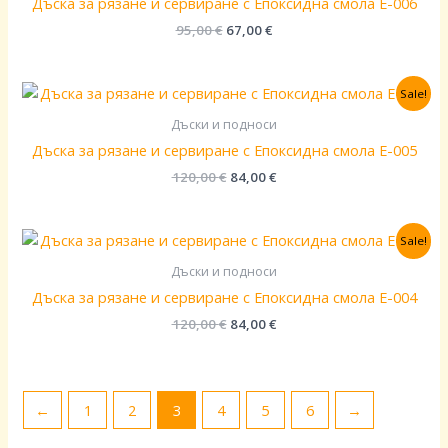
Дъска за рязане и сервиране с Епоксидна смола E-006
95,00
€
67,00
€
Original
Текущата
Sale!
price
цена
was:
е:
Дъски и подноси
120,00 €.
84,00 €.
Дъска за рязане и сервиране с Епоксидна смола E-005
120,00
€
84,00
€
Original
Текущата
Sale!
price
цена
was:
е:
Дъски и подноси
120,00 €.
84,00 €.
Дъска за рязане и сервиране с Епоксидна смола E-004
120,00
€
84,00
€
←
1
2
3
4
5
6
→