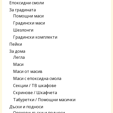
Епоксидни смоли
За градината
Помощни маси
Градински маси
Шезлонги
Градински комплекти
Пейки
За дома
Легла
Маси
Маси от масив
Маси с епоксидна смола
Секции / ТВ шкафове
Скринове / Шкафчета
Табуретки / Помощни масички
Дъски и подноси
Орехови дъски и подноси