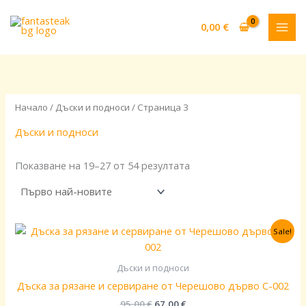
Sorted
Skip
by
to
latest
0,00
€
content
Начало
/
Дъски и подноси
/ Страница 3
Дъски и подноси
Показване на 19–27 от 54 резултата
Original
Текущата
Sale!
price
цена
was:
е:
95,00 €.
67,00 €.
Дъски и подноси
Дъска за рязане и сервиране от Черешово дърво C-002
95,00
€
67,00
€